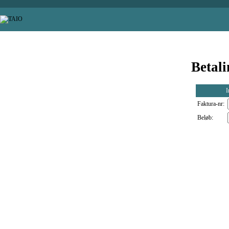
Betali
I
Faktura-nr:
Beløb: